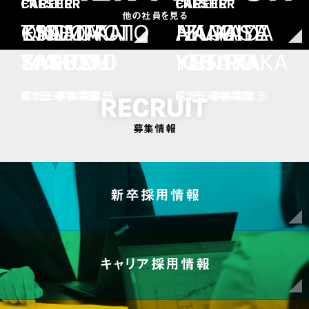
FRESHER
FRESHER
FRESHER
CAREER
CAREER
CAREER
FRESHER
CAREER
FRESHER
他の社員を見る
ENDO
KATAOKA
TSUJIMOTO
OYAMA
KISHITANI
HAMADA
IZUMIYA
NAGASE
AKAGI
MAKOTO
SAEKO
TAKUYA
SATORU
YASUSHI
ICHIRO
YASUTAKA
KENTA
YUTAKA
リニューアル事業部
ビル管理事業部
電気工事事業部
リニューアル事業部
電気工事事業部
ビル管理事業部
ビル管理事業部
リニューアル事業部
電気工事事業部
募集情報
新卒採用
キャリア採用