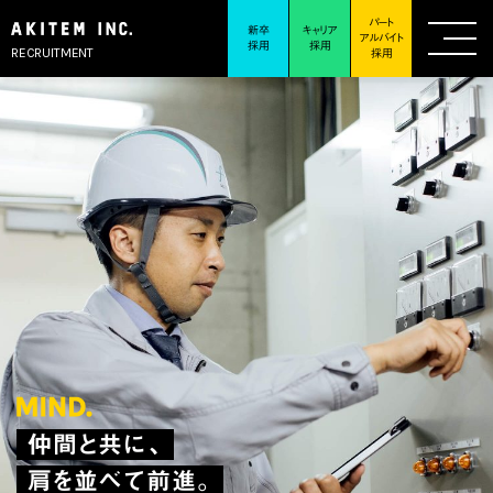
パート
新卒
キャリア
アルバイト
採用
採用
RECRUITMENT
採用
仲間と共に、
肩を並べて前進。