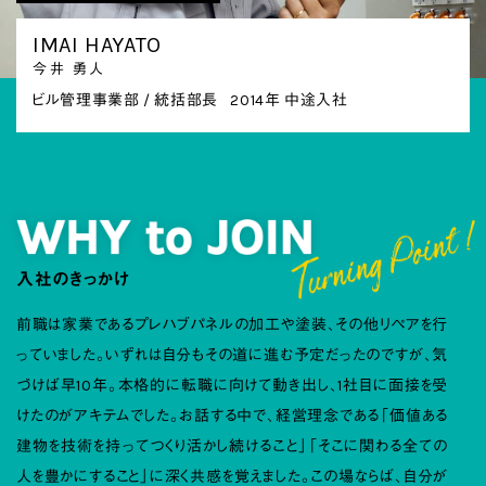
IMAI
HAYATO
今井 勇人
ビル管理事業部 / 統括部長
2014年 中途入社
入社のきっかけ
前職は家業であるプレハブパネルの加工や塗装、その他リペアを行
っていました。いずれは自分もその道に進む予定だったのですが、気
づけば早10年。本格的に転職に向けて動き出し、1社目に面接を受
けたのがアキテムでした。お話する中で、経営理念である「価値ある
建物を技術を持ってつくり活かし続けること」「そこに関わる全ての
人を豊かにすること」に深く共感を覚えました。この場ならば、自分が