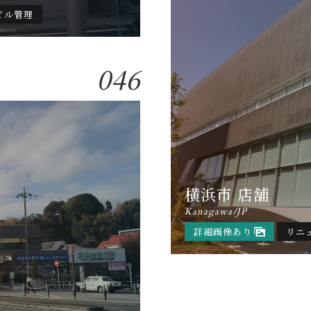
ビル管理
046
横浜市 店舗
Kanagawa/JP
詳細画像あり
リニ