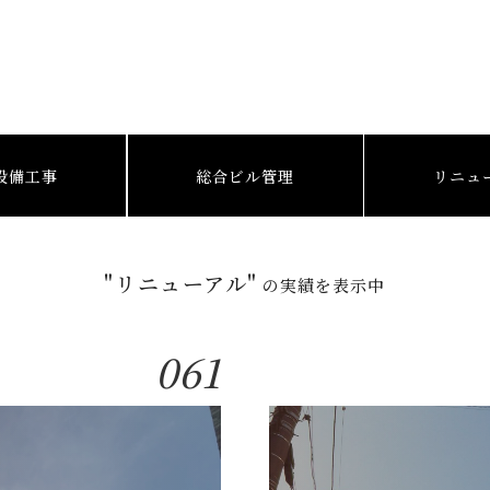
設備工事
総合ビル管理
リニュ
"リニューアル"
の実績を表示中
061