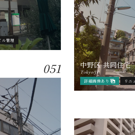
ビル管理
中野区 共同住宅
051
Tokyo/JP
詳細画像あり
リニ