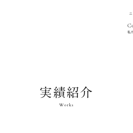
ニ
C
私
実績紹介
Works