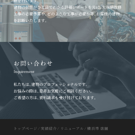
断を行います。
建物の状態がひと目でわかる詳細レポートを元に、
大規模改修
工事の必要予算や、どのような工事が必要か等、
お客様の建物
を診断いたします。
お問い合わせ
Inquirement
私たちは、建物のプロフェッショナルです。
お悩みの際は、是非お気軽にご相談ください。
ご希望の方は、資料請求も受け付けております。
トップページ
⁄
実績紹介
⁄
リニューアル
⁄
横浜市 店舗