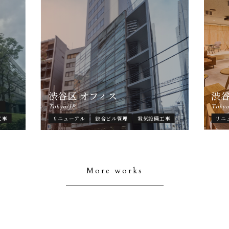
渋谷区 オフィス
渋
ト
Tokyo/JP
Tokyo
工事
リニューアル
総合ビル管理
電気設備工事
リニ
More works