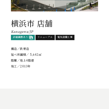
横浜市 店舗
Kanagawa/JP
詳細画像あり
リニューアル
電気設備工事
構造／鉄骨造
延べ床面積／ 5,642㎡
階層／地上4階建
竣工／2013年