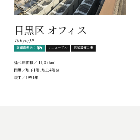
目黒区 オフィス
Tokyo/JP
詳細画像あり
リニューアル
電気設備工事
延べ床面積／ 11,076㎡
階層／地下1階、地上4階建
竣工／1991年