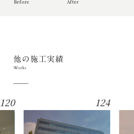
Before
Before
Before
After
After
After
他の施工実績
Works
120
124