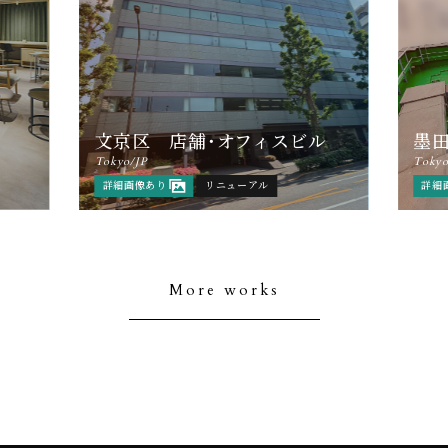
文京区 店舗・オフィスビル
墨田
Tokyo/JP
Tokyo
詳細画像あり
リニューアル
詳細
More works