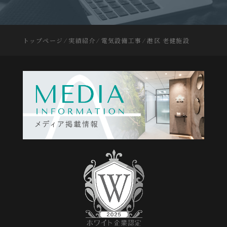
トップページ
⁄
実績紹介
⁄
電気設備工事
⁄
港区 老健施設