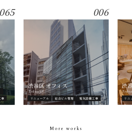
065
006
渋谷区 オフィス
渋
ト
Tokyo/JP
Tokyo
工事
リニューアル
総合ビル管理
電気設備工事
リニ
More works