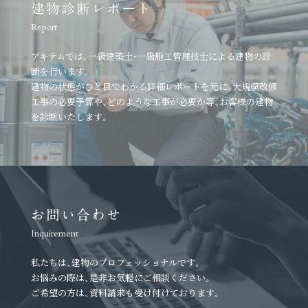
建物診断レポート
Report
アキテムでは、一級建築士・一級施工管理技士による建物の診
断を行います。
建物の状態がひと目でわかる詳細レポートを元に、
大規模改修
工事の必要予算や、どのような工事が必要か等、
お客様の建物
を診断いたします。
お問い合わせ
Inquirement
私たちは、建物のプロフェッショナルです。
お悩みの際は、是非お気軽にご相談ください。
ご希望の方は、資料請求も受け付けております。