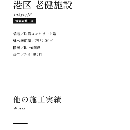
港区 老健施設
Tokyo/JP
電気設備工事
構造／鉄筋コンクリート造
延べ床面積／2969.00㎡
階層／地上6階建
竣工／2014年7月
他の施工実績
Works