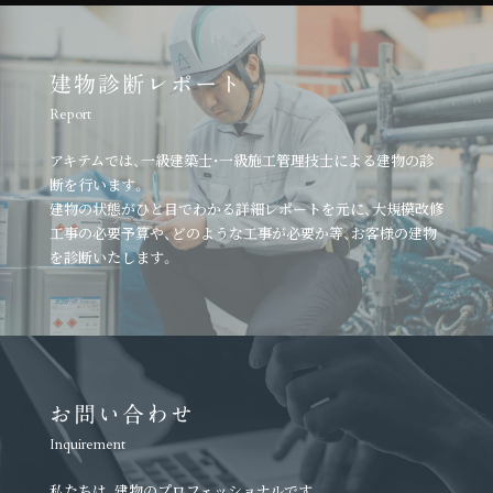
建物診断レポート
Report
アキテムでは、一級建築士・一級施工管理技士による建物の診
断を行います。
建物の状態がひと目でわかる詳細レポートを元に、
大規模改修
工事の必要予算や、どのような工事が必要か等、
お客様の建物
を診断いたします。
お問い合わせ
Inquirement
私たちは、建物のプロフェッショナルです。