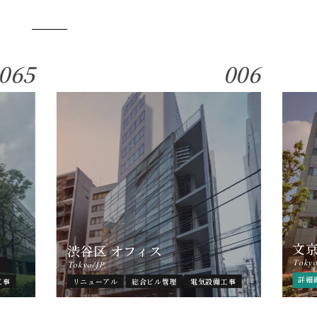
065
006
文
渋谷区 オフィス
Tokyo
ト
Tokyo/JP
詳細
工事
リニューアル
総合ビル管理
電気設備工事