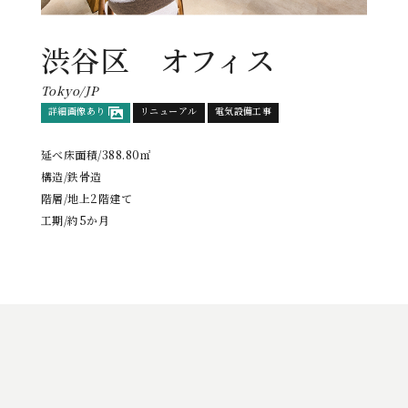
渋谷区 オフィス
Tokyo/JP
詳細画像あり
リニューアル
電気設備工事
延べ床面積/388.80㎡
構造/鉄骨造
階層/地上2階建て
工期/約5か月