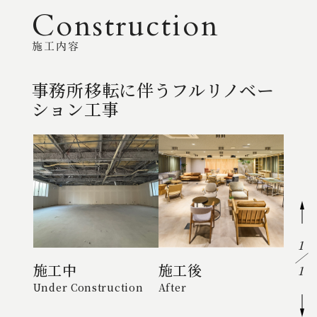
Construction
施工内容
事務所移転に伴うフルリノベー
事務所移転に伴うフルリノベー
事務所移転に伴うフルリノベー
ション工事
ション工事
ション工事
1
施工中
施工中
施工中
施工後
施工後
施工後
1
Under Construction
Under Construction
Under Construction
After
After
After