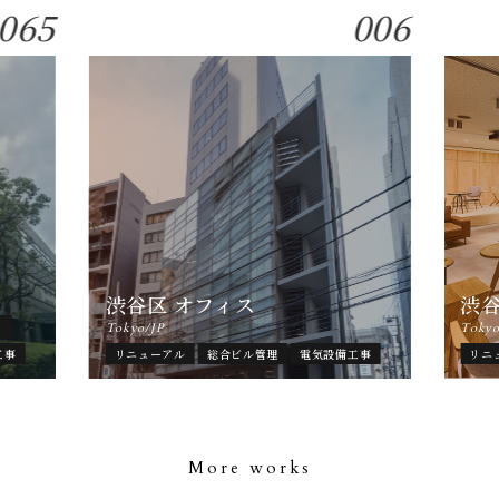
065
006
渋谷区 オフィス
渋
ト
Tokyo/JP
Tokyo
工事
リニューアル
総合ビル管理
電気設備工事
リニ
More works