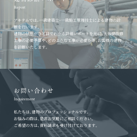
Report
アキテムでは、一級建築士・一級施工管理技士による建物の診
断を行います。
建物の状態がひと目でわかる詳細レポートを元に、
大規模改修
工事の必要予算や、どのような工事が必要か等、
お客様の建物
を診断いたします。
お問い合わせ
Inquirement
私たちは、建物のプロフェッショナルです。
お悩みの際は、是非お気軽にご相談ください。
ご希望の方は、資料請求も受け付けております。