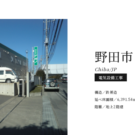
野田市
Chiba/JP
電気設備工事
構造／鉄骨造
延べ床面積／6,391.54
階層／地上2階建