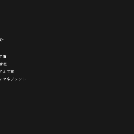
介
工事
管理
アル工事
ィマネジメント