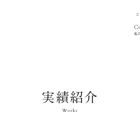
ニ
C
私
実績紹介
Works