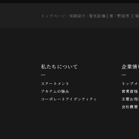
トップページ
⁄
実績紹介
⁄
電気設備工事
⁄
野田市 工場
私たちについて
企業情
ステートメント
トップメ
アキテムの強み
営業資格
コーポレートアイデンティティ
主要お得
会社概要