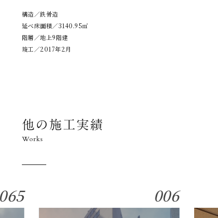
構造／鉄骨造
延べ床面積／3140.95㎡
階層／地上9階建
竣工／2017年2月
他の施工実績
Works
065
006