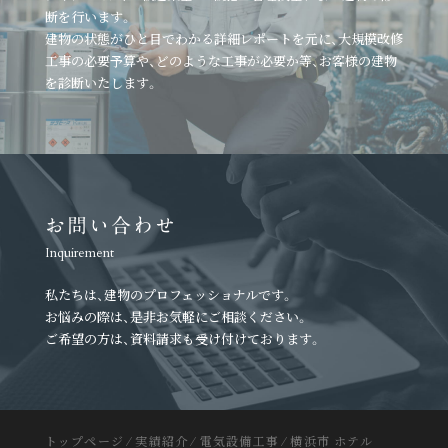
断を行います。
建物の状態がひと目でわかる詳細レポートを元に、
大規模改修
工事の必要予算や、どのような工事が必要か等、
お客様の建物
を診断いたします。
お問い合わせ
Inquirement
私たちは、建物のプロフェッショナルです。
お悩みの際は、是非お気軽にご相談ください。
ご希望の方は、資料請求も受け付けております。
トップページ
⁄
実績紹介
⁄
電気設備工事
⁄
横浜市 ホテル