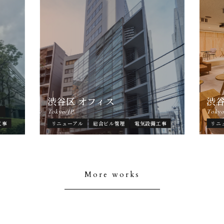
渋谷区 オフィス
渋
ト
Tokyo/JP
Tokyo
工事
リニューアル
総合ビル管理
電気設備工事
リニ
More works