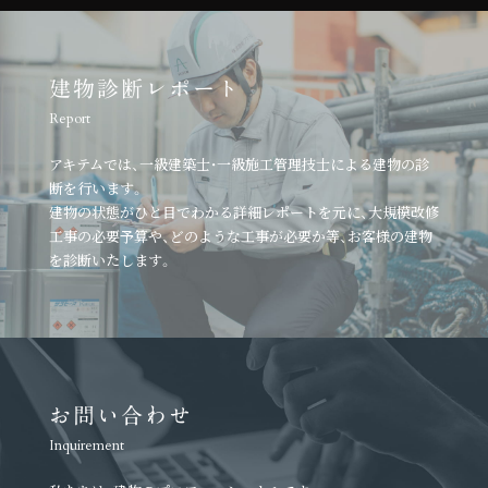
建物診断レポート
Report
アキテムでは、一級建築士・一級施工管理技士による建物の診
断を行います。
建物の状態がひと目でわかる詳細レポートを元に、
大規模改修
工事の必要予算や、どのような工事が必要か等、
お客様の建物
を診断いたします。
お問い合わせ
Inquirement