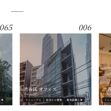
065
006
渋谷区 オフィス
渋
ト
Tokyo/JP
Tokyo
工事
リニューアル
総合ビル管理
電気設備工事
リニ