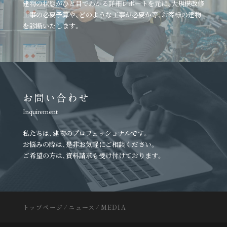
建物の状態がひと目でわかる詳細レポートを元に、
大規模改修
工事の必要予算や、どのような工事が必要か等、
お客様の建物
を診断いたします。
お問い合わせ
Inquirement
私たちは、建物のプロフェッショナルです。
お悩みの際は、是非お気軽にご相談ください。
ご希望の方は、資料請求も受け付けております。
トップページ
⁄
ニュース
⁄
MEDIA