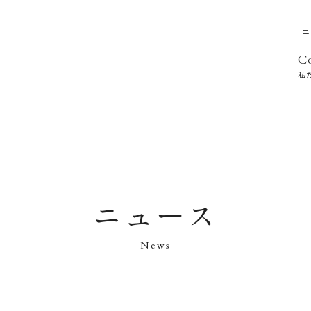
ニ
C
私
ニュース
News