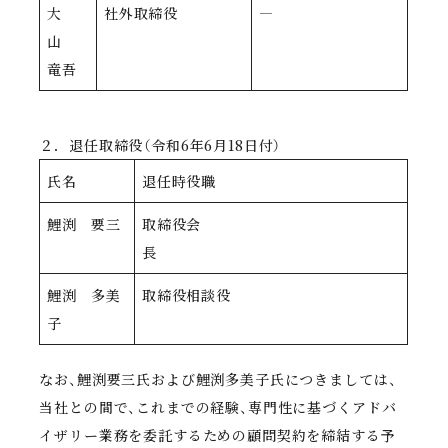
大
社外取締役
―
山
竜吾
２．退任取締役（令和6年6月18日付）
氏名
退任時役職
鯉渕 要三
取締役会
長
鯉渕 多美
取締役相談役
子
なお、鯉渕要三氏および鯉渕多美子氏につきましては、
当社との間で、これまでの経験、専門性に基づくアドバ
イザリー業務を委託するための顧問契約を締結する予