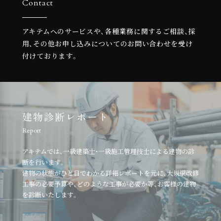
Contact
アキテムへのサービスや、各種業務に関するご相談、
採
用、その他お申し込みについての
お問い合わせを受け
付けております。
建物診断レポート
Report
アキテムでは、一級建築士・一級施工管理技士による建物の診
断を行います。
建物の状態がひと目でわかる詳細レポートを元に、
大規模改修
工事の必要予算や、どのような工事が必要か等、
お客様の建物
を診断いたします。