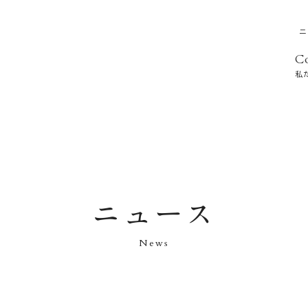
ニ
C
私
ニュース
News