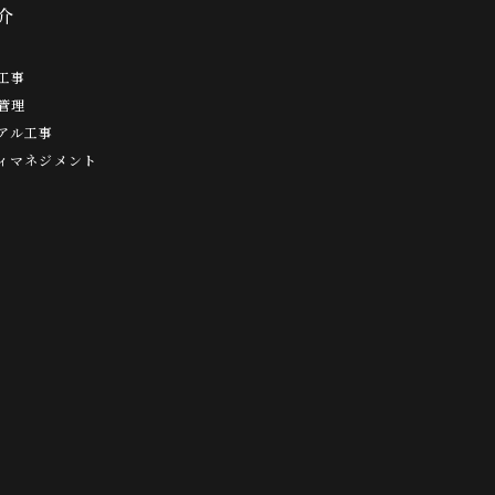
介
工事
管理
アル工事
ィマネジメント