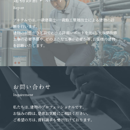
Report
アキテムでは、一級建築士・一級施工管理技士による建物の診
断を行います。
建物の状態がひと目でわかる詳細レポートを元に、
大規模改修
工事の必要予算や、どのような工事が必要か等、
お客様の建物
を診断いたします。
お問い合わせ
Inquirement
私たちは、建物のプロフェッショナルです。
お悩みの際は、是非お気軽にご相談ください。
ご希望の方は、資料請求も受け付けております。