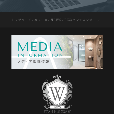
トップページ
⁄
ニュース
⁄
NEWS
⁄
RC造マンション竣工しました