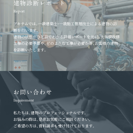
建物診断レポート
Report
アキテムでは、一級建築士・一級施工管理技士による建物の診
断を行います。
建物の状態がひと目でわかる詳細レポートを元に、
大規模改修
工事の必要予算や、どのような工事が必要か等、
お客様の建物
を診断いたします。
お問い合わせ
Inquirement
私たちは、建物のプロフェッショナルです。
お悩みの際は、是非お気軽にご相談ください。
ご希望の方は、資料請求も受け付けております。