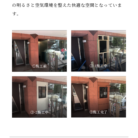
の明るさと空気環境を整えた快適な空間となっていま
す。
②-1施工中
①施工前
③施工完了
②-2施工中