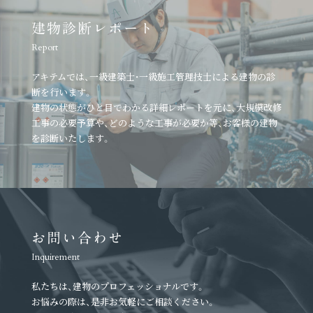
建物診断レポート
Report
アキテムでは、一級建築士・一級施工管理技士による建物の診
断を行います。
建物の状態がひと目でわかる詳細レポートを元に、
大規模改修
工事の必要予算や、どのような工事が必要か等、
お客様の建物
を診断いたします。
お問い合わせ
Inquirement
私たちは、建物のプロフェッショナルです。
お悩みの際は、是非お気軽にご相談ください。